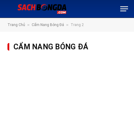
»
»
Trang Chủ
Cẩm Nang Bóng Đá
Trang 2
CẨM NANG BÓNG ĐÁ