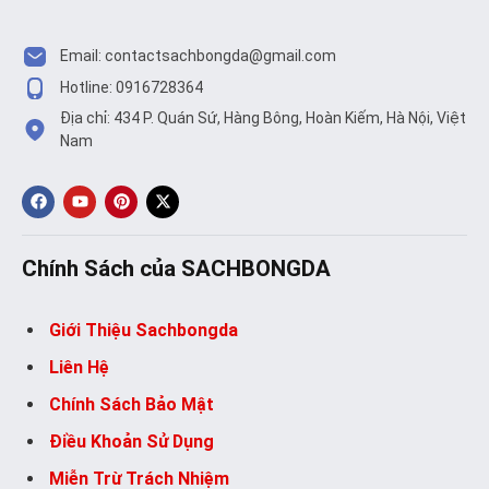
Email:
contactsachbongda@gmail.com
Hotline: 0916728364
Địa chỉ: 434 P. Quán Sứ, Hàng Bông, Hoàn Kiếm, Hà Nội, Việt
Nam
Chính Sách của SACHBONGDA
Giới Thiệu Sachbongda
Liên Hệ
Chính Sách Bảo Mật
Điều Khoản Sử Dụng
Miễn Trừ Trách Nhiệm