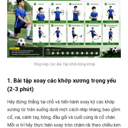
Tổng Hợp Các Bài Tập Khởi Động Khớp
1. Bài tập xoay các khớp xương trọng yếu
(2-3 phút)
Hãy đứng thẳng tại chỗ và tiến hành xoay kỹ các khớp
xương từ trên xuống dưới một cách nhịp nhàng, bao gồm:
cổ, vai, cánh tay, hông, đầu gối và cuối cùng là cổ chân.
Mỗi vị trí hãy thực hiện xoay tròn chậm rãi theo chiều kim