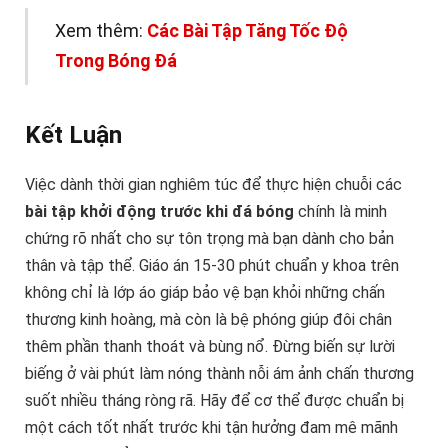
Xem thêm:
Các Bài Tập Tăng Tốc Độ
Trong Bóng Đá
Kết Luận
Việc dành thời gian nghiêm túc để thực hiện chuỗi các
bài tập khởi động trước khi đá bóng
chính là minh
chứng rõ nhất cho sự tôn trọng mà bạn dành cho bản
thân và tập thể. Giáo án 15-30 phút chuẩn y khoa trên
không chỉ là lớp áo giáp bảo vệ bạn khỏi những chấn
thương kinh hoàng, mà còn là bệ phóng giúp đôi chân
thêm phần thanh thoát và bùng nổ. Đừng biến sự lười
biếng ở vài phút làm nóng thành nỗi ám ảnh chấn thương
suốt nhiều tháng ròng rã. Hãy để cơ thể được chuẩn bị
một cách tốt nhất trước khi tận hưởng đam mê mãnh