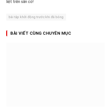
liệt trên sân cỏ!
bài tập khởi động trước khi đá bóng
BÀI VIẾT CÙNG CHUYÊN MỤC