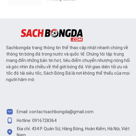
Sachbongda trang thông tin thể thao cập nhật nhanh chóng về
thông tin bóng đá trong nước và quốc tế. Chúng tôi tập trung
mang đến những bản tin hot, tiêu điểm chuyển nhượng nóng hổi
và góc nhìn đa chiều về thế giới bóng đá. Với giao diện tối ưu và
tốc độ tải siêu tốc, Sách Bóng Đá là nơi không thể thiếu của mọi
người hâm mộ
Email:
contactsachbongda@gmail.com
Hotline: 0916728364
Địa chỉ: 434 P. Quán Sứ, Hàng Bông, Hoàn Kiếm, Hà Nội, Việt
Nam