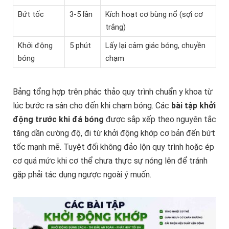
Bứt tốc
3-5 lần
Kích hoạt cơ bùng nổ (sợi cơ
trắng)
Khởi động
5 phút
Lấy lại cảm giác bóng, chuyền
bóng
chạm
Bảng tổng hợp trên phác thảo quy trình chuẩn y khoa từ
lúc bước ra sân cho đến khi chạm bóng. Các
bài tập khởi
động trước khi đá bóng
được sắp xếp theo nguyên tắc
tăng dần cường độ, đi từ khởi động khớp cơ bản đến bứt
tốc mạnh mẽ. Tuyệt đối không đảo lộn quy trình hoặc ép
cơ quá mức khi cơ thể chưa thực sự nóng lên để tránh
gặp phải tác dụng ngược ngoài ý muốn.