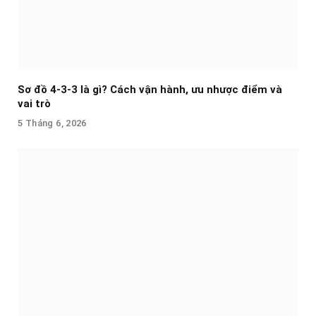
Sơ đồ 4-3-3 là gì? Cách vận hành, ưu nhược điểm và
vai trò
5 Tháng 6, 2026