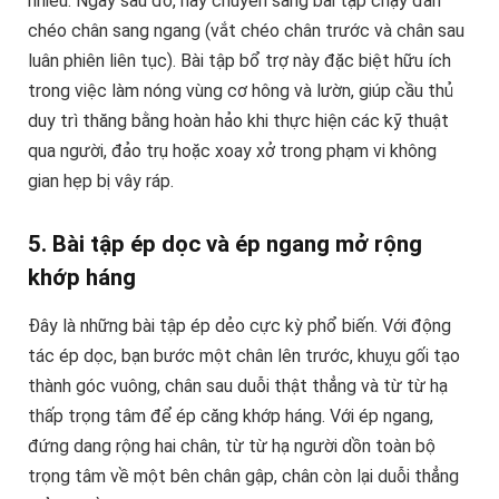
nhiều. Ngay sau đó, hãy chuyển sang bài tập chạy đan
chéo chân sang ngang (vắt chéo chân trước và chân sau
luân phiên liên tục). Bài tập bổ trợ này đặc biệt hữu ích
trong việc làm nóng vùng cơ hông và lườn, giúp cầu thủ
duy trì thăng bằng hoàn hảo khi thực hiện các kỹ thuật
qua người, đảo trụ hoặc xoay xở trong phạm vi không
gian hẹp bị vây ráp.
5. Bài tập ép dọc và ép ngang mở rộng
khớp háng
Đây là những bài tập ép dẻo cực kỳ phổ biến. Với động
tác ép dọc, bạn bước một chân lên trước, khuỵu gối tạo
thành góc vuông, chân sau duỗi thật thẳng và từ từ hạ
thấp trọng tâm để ép căng khớp háng. Với ép ngang,
đứng dang rộng hai chân, từ từ hạ người dồn toàn bộ
trọng tâm về một bên chân gập, chân còn lại duỗi thẳng