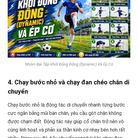
Nhóm Bài Tập Khởi Động Động (Dynamic) Và Ép Cơ
4. Chạy bước nhỏ và chạy đan chéo chân di
chuyển
Chạy bước nhỏ là động tác di chuyển nhanh từng bước
cực ngắn bằng mũi bàn chân, yêu cầu gót chân không
được chạm đất. Động tác này giúp cổ chân trở nên vô
cùng linh hoạt và phản xạ thần kinh cơ nhạy bén hơn rất