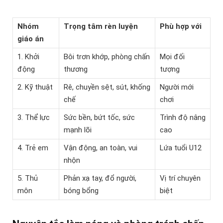
Nhóm
Trọng tâm rèn luyện
Phù hợp với
giáo án
1. Khởi
Bôi trơn khớp, phòng chấn
Mọi đối
động
thương
tượng
2. Kỹ thuật
Rê, chuyền sệt, sút, khống
Người mới
chế
chơi
3. Thể lực
Sức bền, bứt tốc, sức
Trình độ nâng
mạnh lõi
cao
4. Trẻ em
Vận động, an toàn, vui
Lứa tuổi U12
nhộn
5. Thủ
Phản xạ tay, đổ người,
Vị trí chuyên
môn
bóng bổng
biệt