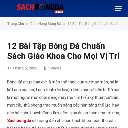
»
»
Trang Chủ
Cẩm Nang Bóng Đá
12 Bài Tập Bóng Đá Chuẩn Sách Giáo Khoa Cho Mọi Vị Trí
12 Bài Tập Bóng Đá Chuẩn
Sách Giáo Khoa Cho Mọi Vị Trí
17 Tháng 5, 2026
1
Views
Bóng đá chưa bao giờ là môn thể thao của sự may mắn, nó là
kết quả của một quá trình rèn luyện khoa học và bền bỉ. Dù bạn
là một người mới chơi đang mày mò tìm hiểu kỹ thuật cơ bản,
một cầu thủ phong trào muốn nâng cấp nền tảng thể lực, hay
các bậc phụ huynh đang tìm kiếm giáo án an toàn cho trẻ nhỏ,
Sachbongda
sẽ mang đến cho bạn bách khoa toàn thư các