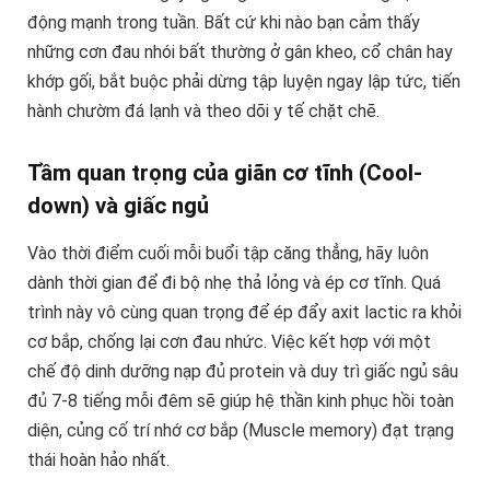
động mạnh trong tuần. Bất cứ khi nào bạn cảm thấy
những cơn đau nhói bất thường ở gân kheo, cổ chân hay
khớp gối, bắt buộc phải dừng tập luyện ngay lập tức, tiến
hành chườm đá lạnh và theo dõi y tế chặt chẽ.
Tầm quan trọng của giãn cơ tĩnh (Cool-
down) và giấc ngủ
Vào thời điểm cuối mỗi buổi tập căng thẳng, hãy luôn
dành thời gian để đi bộ nhẹ thả lỏng và ép cơ tĩnh. Quá
trình này vô cùng quan trọng để ép đẩy axit lactic ra khỏi
cơ bắp, chống lại cơn đau nhức. Việc kết hợp với một
chế độ dinh dưỡng nạp đủ protein và duy trì giấc ngủ sâu
đủ 7-8 tiếng mỗi đêm sẽ giúp hệ thần kinh phục hồi toàn
diện, củng cố trí nhớ cơ bắp (Muscle memory) đạt trạng
thái hoàn hảo nhất.