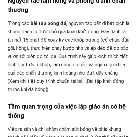
Nguyên tắc làm nóng và phòng tránh chấn
thương
Trong các
bài tập bóng đá
, nguyên tắc bất di bất dịch là
không bao giờ được bỏ qua khâu khởi động. Hãy dành ra
ít nhất 15 phút để xoay kỹ các khớp xương (cổ chân, đầu
gối, hông), thực hiện chạy bước nhỏ và ép dẻo để cơ bắp
vươn tới biên độ tối đa. Quá trình này giúp kích thích tiết
dịch bôi trơn ổ khớp, làm nóng cơ bắp và ngăn ngừa hiệu
quả các chấn thương kinh hoàng như đứt dây chằng.
(Xem chi tiết quy trình chuẩn tại bài: [Bài tập khởi động
trước khi đá bóng]).
Tầm quan trọng của việc lập giáo án có hệ
thống
Việc ra sân và chỉ chăm chăm sút bóng về phía khung