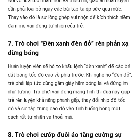
Đối với lứa tuổi mầm non và thiếu nhi, giáo án huấn luyện
cần phải loại bỏ ngay các bài tập tạ ép sức quá mức.
Thay vào đó là sự lồng ghép vui nhộn để kích thích niềm
đam mê vận động tự nhiên của trẻ.
7. Trò chơi “Đèn xanh đèn đỏ” rèn phản xạ
dừng bóng
Huấn luyện viên sẽ hô to khẩu lệnh “đèn xanh” để các bé
dắt bóng tốc độ cao về phía trước. Khi nghe hô “đèn đỏ”,
trẻ phải lập tức dùng gầm giày hãm bóng lại và đứng im
như tượng. Trò chơi vận động mang tính thi đua này giúp
trẻ rèn luyện khả năng phanh gấp, thay đổi nhịp độ tốc
độ và sự tập trung cao độ vào tình huống bóng một
cách rất tự nhiên và thoải mái.
8. Trò chơi cướp đuôi áo tăng cường sự