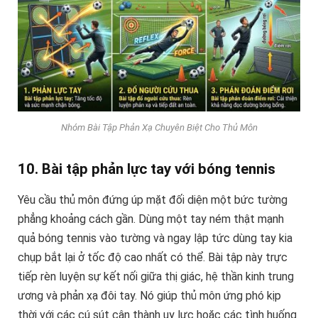
Nhóm Bài Tập Phản Xạ Chuyên Biệt Cho Thủ Môn
10. Bài tập phản lực tay với bóng tennis
Yêu cầu thủ môn đứng úp mặt đối diện một bức tường
phẳng khoảng cách gần. Dùng một tay ném thật mạnh
quả bóng tennis vào tường và ngay lập tức dùng tay kia
chụp bắt lại ở tốc độ cao nhất có thể. Bài tập này trực
tiếp rèn luyện sự kết nối giữa thị giác, hệ thần kinh trung
ương và phản xạ đôi tay. Nó giúp thủ môn ứng phó kịp
thời với các cú sút cận thành uy lực hoặc các tình huống