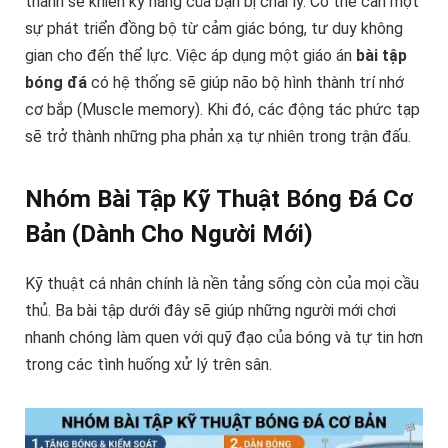
thành sẽ khiến kỹ năng của bạn bị chai lỳ. Cơ thể cần một
sự phát triển đồng bộ từ cảm giác bóng, tư duy không
gian cho đến thể lực. Việc áp dụng một giáo án
bài tập
bóng đá
có hệ thống sẽ giúp não bộ hình thành trí nhớ
cơ bắp (Muscle memory). Khi đó, các động tác phức tạp
sẽ trở thành những pha phản xạ tự nhiên trong trận đấu.
Nhóm Bài Tập Kỹ Thuật Bóng Đá Cơ
Bản (Dành Cho Người Mới)
Kỹ thuật cá nhân chính là nền tảng sống còn của mọi cầu
thủ. Ba bài tập dưới đây sẽ giúp những người mới chơi
nhanh chóng làm quen với quỹ đạo của bóng và tự tin hơn
trong các tình huống xử lý trên sân.