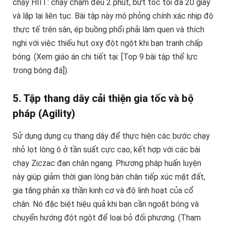
chạy HIIT: chạy chậm đều 2 phút, bứt tốc tối đa 20 giây
và lặp lại liên tục. Bài tập này mô phỏng chính xác nhịp độ
thực tế trên sân, ép buồng phổi phải làm quen và thích
nghi với việc thiếu hụt oxy đột ngột khi bạn tranh chấp
bóng. (Xem giáo án chi tiết tại: [Top 9 bài tập thể lực
trong bóng đá]).
5. Tập thang dây cải thiện gia tốc và bộ
pháp (Agility)
Sử dụng dụng cụ thang dây để thực hiện các bước chạy
nhỏ lọt lòng ô ở tần suất cực cao, kết hợp với các bài
chạy Ziczac đan chân ngang. Phương pháp huấn luyện
này giúp giảm thời gian lòng bàn chân tiếp xúc mặt đất,
gia tăng phản xạ thần kinh cơ và độ linh hoạt của cổ
chân. Nó đặc biệt hiệu quả khi bạn cần ngoặt bóng và
chuyển hướng đột ngột để loại bỏ đối phương. (Tham