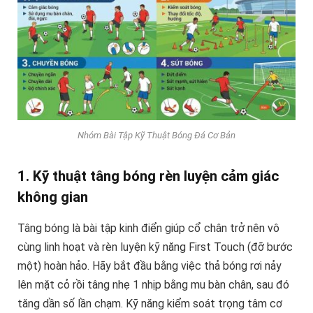
Nhóm Bài Tập Kỹ Thuật Bóng Đá Cơ Bản
1. Kỹ thuật tâng bóng rèn luyện cảm giác
không gian
Tâng bóng là bài tập kinh điển giúp cổ chân trở nên vô
cùng linh hoạt và rèn luyện kỹ năng First Touch (đỡ bước
một) hoàn hảo. Hãy bắt đầu bằng việc thả bóng rơi nảy
lên mặt cỏ rồi tâng nhẹ 1 nhịp bằng mu bàn chân, sau đó
tăng dần số lần chạm. Kỹ năng kiểm soát trọng tâm cơ