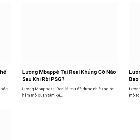
Thế
Lương Mbappé Tại Real Khủng Cỡ Nào
Lươn
Sau Khi Rời PSG?
Bao
c xác
Lương Mbappe tại Real là chủ đề được nhiều người
Lương
hâm mộ quan tâm kể…
mộ tò