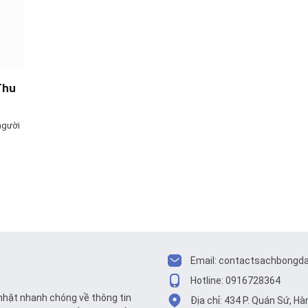
Thu
người
Email:
contactsachbongd
Hotline: 0916728364
nhật nhanh chóng về thông tin
Địa chỉ: 434 P. Quán Sứ, H