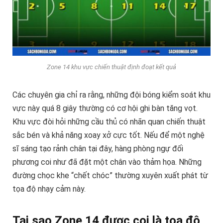
Zone 14 khu vực chiến thuật định đoạt kết quả
Các chuyên gia chỉ ra rằng, những đội bóng kiểm soát khu
vực này quá 8 giây thường có cơ hội ghi bàn tăng vọt.
Khu vực đòi hỏi những cầu thủ có nhãn quan chiến thuật
sắc bén và khả năng xoay xở cực tốt. Nếu để một nghệ
sĩ sáng tạo rảnh chân tại đây, hàng phòng ngự đối
phương coi như đã đặt một chân vào thảm họa. Những
đường chọc khe “chết chóc” thường xuyên xuất phát từ
tọa độ nhạy cảm này.
Tại sao Zone 14 được coi là tọa độ