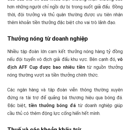
hơn những người chỉ ngồi dự bị trong suốt giải đấu. Đồng
thời, đội trưởng và thủ quân thường được ưu tiên nhận
thêm khoản tiền thưởng đặc biệt cho vai trò lãnh đạo.
Thưởng nóng từ doanh nghiệp
Nhiều tập đoàn lớn cam kết thưởng nóng hàng tỷ đồng
nếu đội tuyển vô địch giải đấu khu vực. Bên cạnh đó,
vô
địch AFF Cup được bao nhiêu tiền
từ nguồn thưởng
nóng thường vượt xa tiền thưởng chính thức.
Các ngân hàng và tập đoàn viễn thông thường xuyên
đứng ra tài trợ để quảng bá thương hiệu qua bóng đá.
Đặc biệt,
tiền thưởng bóng đá
từ doanh nghiệp giúp
cầu thủ có thêm động lực cống hiến hết mình.
Thuế và các khoản khấu trừ