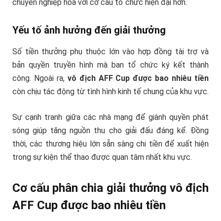
chuyên nghiệp hóa với cơ cấu tổ chức hiện đại hơn.
Yếu tố ảnh hưởng đến giải thưởng
Số tiền thưởng phụ thuộc lớn vào hợp đồng tài trợ và
bản quyền truyền hình mà ban tổ chức ký kết thành
công. Ngoài ra,
vô địch AFF Cup được bao nhiêu tiền
còn chịu tác động từ tình hình kinh tế chung của khu vực.
Sự cạnh tranh giữa các nhà mạng để giành quyền phát
sóng giúp tăng nguồn thu cho giải đấu đáng kể. Đồng
thời, các thương hiệu lớn sẵn sàng chi tiền để xuất hiện
trong sự kiện thể thao được quan tâm nhất khu vực.
Cơ cấu phân chia giải thưởng vô địch
AFF Cup được bao nhiêu tiền