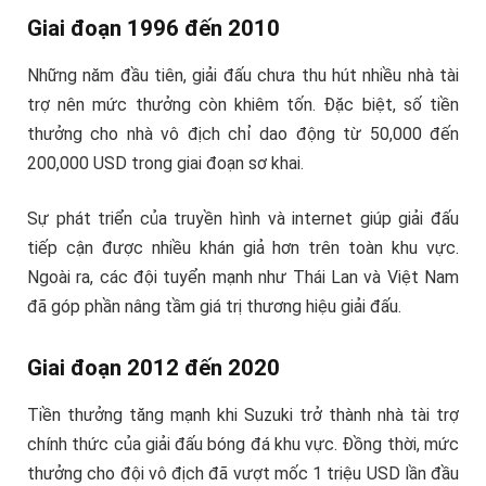
Giai đoạn 1996 đến 2010
Những năm đầu tiên, giải đấu chưa thu hút nhiều nhà tài
trợ nên mức thưởng còn khiêm tốn. Đặc biệt, số tiền
thưởng cho nhà vô địch chỉ dao động từ 50,000 đến
200,000 USD trong giai đoạn sơ khai.
Sự phát triển của truyền hình và internet giúp giải đấu
tiếp cận được nhiều khán giả hơn trên toàn khu vực.
Ngoài ra, các đội tuyển mạnh như Thái Lan và Việt Nam
đã góp phần nâng tầm giá trị thương hiệu giải đấu.
Giai đoạn 2012 đến 2020
Tiền thưởng tăng mạnh khi Suzuki trở thành nhà tài trợ
chính thức của giải đấu bóng đá khu vực. Đồng thời, mức
thưởng cho đội vô địch đã vượt mốc 1 triệu USD lần đầu