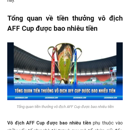
này.
Tổng quan về tiền thưởng vô địch
AFF Cup được bao nhiêu tiền
Tổng quan tiền thưởng vô địch AFF Cup được bao nhiêu tiền
Vô địch AFF Cup được bao nhiêu tiền
phụ thuộc vào