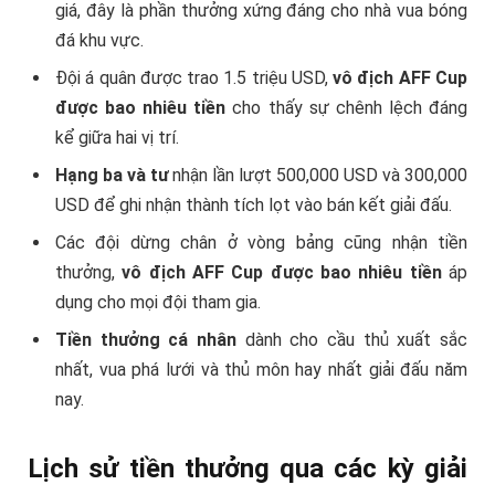
giá, đây là phần thưởng xứng đáng cho nhà vua bóng
đá khu vực.
Đội á quân được trao 1.5 triệu USD,
vô địch AFF Cup
được bao nhiêu tiền
cho thấy sự chênh lệch đáng
kể giữa hai vị trí.
Hạng ba và tư
nhận lần lượt 500,000 USD và 300,000
USD để ghi nhận thành tích lọt vào bán kết giải đấu.
Các đội dừng chân ở vòng bảng cũng nhận tiền
thưởng,
vô địch AFF Cup được bao nhiêu tiền
áp
dụng cho mọi đội tham gia.
Tiền thưởng cá nhân
dành cho cầu thủ xuất sắc
nhất, vua phá lưới và thủ môn hay nhất giải đấu năm
nay.
Lịch sử tiền thưởng qua các kỳ giải