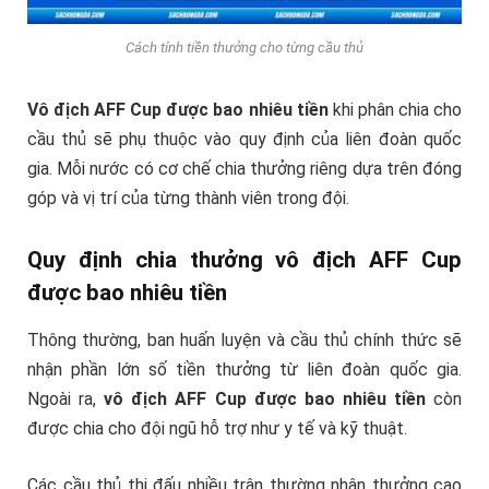
Cách tính tiền thưởng cho từng cầu thủ
Vô địch AFF Cup được bao nhiêu tiền
khi phân chia cho
cầu thủ sẽ phụ thuộc vào quy định của liên đoàn quốc
gia. Mỗi nước có cơ chế chia thưởng riêng dựa trên đóng
góp và vị trí của từng thành viên trong đội.
Quy định chia thưởng vô địch AFF Cup
được bao nhiêu tiền
Thông thường, ban huấn luyện và cầu thủ chính thức sẽ
nhận phần lớn số tiền thưởng từ liên đoàn quốc gia.
Ngoài ra,
vô địch AFF Cup được bao nhiêu tiền
còn
được chia cho đội ngũ hỗ trợ như y tế và kỹ thuật.
Các cầu thủ thi đấu nhiều trận thường nhận thưởng cao