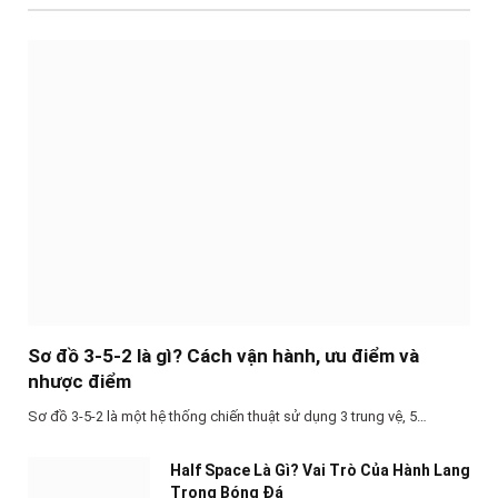
Sơ đồ 3-5-2 là gì? Cách vận hành, ưu điểm và
nhược điểm
Sơ đồ 3-5-2 là một hệ thống chiến thuật sử dụng 3 trung vệ, 5…
Half Space Là Gì? Vai Trò Của Hành Lang
Trong Bóng Đá