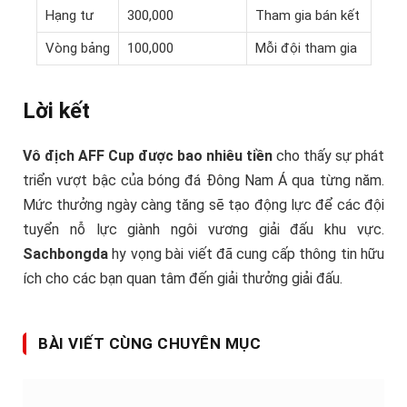
Hạng tư
300,000
Tham gia bán kết
Vòng bảng
100,000
Mỗi đội tham gia
Lời kết
Vô địch AFF Cup được bao nhiêu tiền
cho thấy sự phát
triển vượt bậc của bóng đá Đông Nam Á qua từng năm.
Mức thưởng ngày càng tăng sẽ tạo động lực để các đội
tuyển nỗ lực giành ngôi vương giải đấu khu vực.
Sachbongda
hy vọng bài viết đã cung cấp thông tin hữu
ích cho các bạn quan tâm đến giải thưởng giải đấu.
BÀI VIẾT CÙNG CHUYÊN MỤC