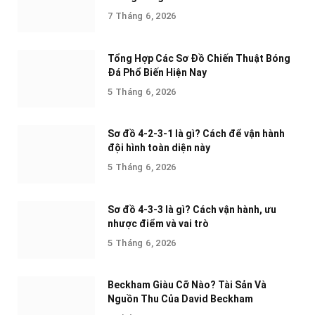
7 Tháng 6, 2026
Tổng Hợp Các Sơ Đồ Chiến Thuật Bóng
Đá Phổ Biến Hiện Nay
5 Tháng 6, 2026
Sơ đồ 4-2-3-1 là gì? Cách để vận hành
đội hình toàn diện này
5 Tháng 6, 2026
Sơ đồ 4-3-3 là gì? Cách vận hành, ưu
nhược điểm và vai trò
5 Tháng 6, 2026
Beckham Giàu Cỡ Nào? Tài Sản Và
Nguồn Thu Của David Beckham