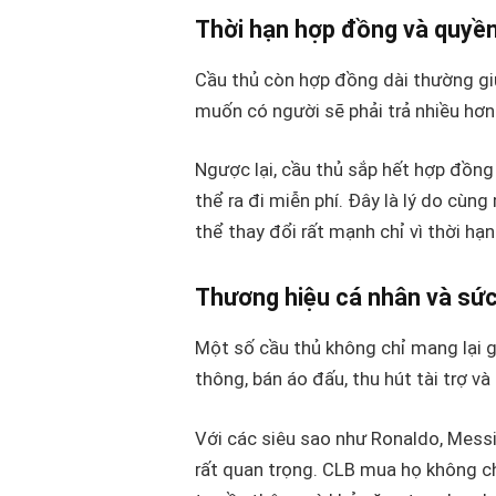
Thời hạn hợp đồng và quyề
Cầu thủ còn hợp đồng dài thường gi
muốn có người sẽ phải trả nhiều hơn 
Ngược lại, cầu thủ sắp hết hợp đồng
thể ra đi miễn phí. Đây là lý do cùng
thể thay đổi rất mạnh chỉ vì thời hạ
Thương hiệu cá nhân và sứ
Một số cầu thủ không chỉ mang lại g
thông, bán áo đấu, thu hút tài trợ 
Với các siêu sao như Ronaldo, Mess
rất quan trọng. CLB mua họ không c