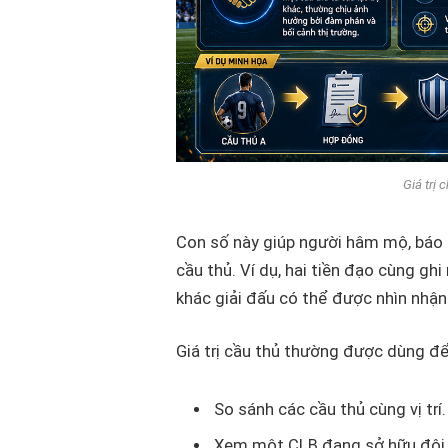
Giá trị 
Con số này giúp người hâm mộ, báo 
cầu thủ. Ví dụ, hai tiền đạo cùng gh
khác giải đấu có thể được nhìn nhận 
Giá trị cầu thủ thường được dùng để
So sánh các cầu thủ cùng vị trí.
Xem một CLB đang sở hữu đội h