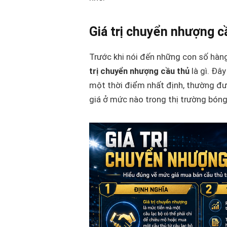
Giá trị chuyển nhượng cầ
Trước khi nói đến những con số hàng
trị chuyển nhượng cầu thủ
là gì. Đây
một thời điểm nhất định, thường đ
giá ở mức nào trong thị trường bóng