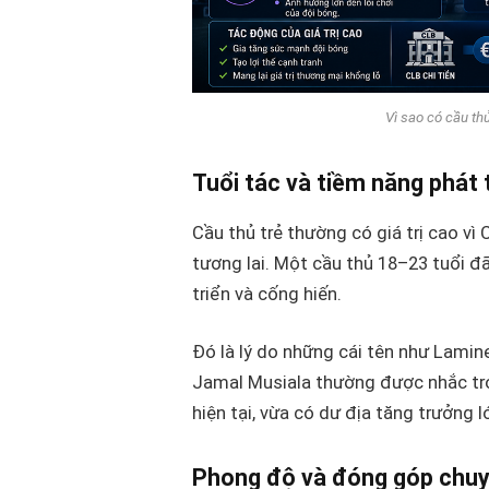
Vì sao có cầu th
Tuổi tác và tiềm năng phát 
Cầu thủ trẻ thường có giá trị cao vì
tương lai. Một cầu thủ 18–23 tuổi đ
triển và cống hiến.
Đó là lý do những cái tên như Lamine
Jamal Musiala thường được nhắc tro
hiện tại, vừa có dư địa tăng trưởng l
Phong độ và đóng góp chu