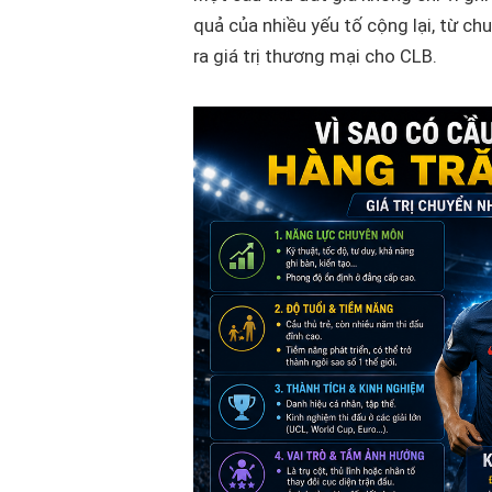
quả của nhiều yếu tố cộng lại, từ c
ra giá trị thương mại cho CLB.