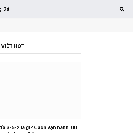
g Đá
 VIẾT HOT
đồ 3-5-2 là gì? Cách vận hành, ưu