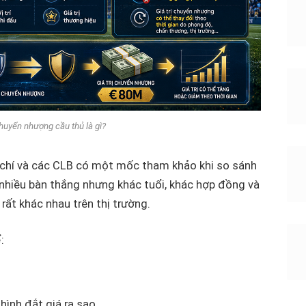
chuyển nhượng cầu thủ là gì?
chí và các CLB có một mốc tham khảo khi so sánh
i nhiều bàn thắng nhưng khác tuổi, khác hợp đồng và
rất khác nhau trên thị trường.
:
ình đắt giá ra sao.