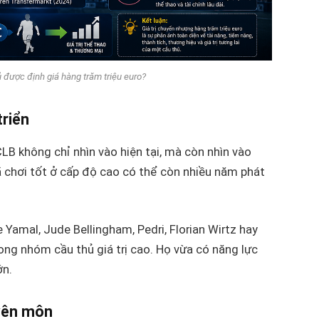
ủ được định giá hàng trăm triệu euro?
triển
 CLB không chỉ nhìn vào hiện tại, mà còn nhìn vào
ã chơi tốt ở cấp độ cao có thể còn nhiều năm phát
 Yamal, Jude Bellingham, Pedri, Florian Wirtz hay
ng nhóm cầu thủ giá trị cao. Họ vừa có năng lực
ớn.
yên môn