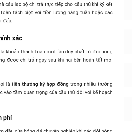
à câu lạc bộ chi trả trực tiếp cho cầu thủ khi ký kết
toàn tách biệt với tiền lương hàng tuần hoặc các
i đấu.
chính xác
là khoản thanh toán một lần duy nhất từ đội bóng
ng được chi trả ngay sau khi hai bên hoàn tất mọi
ọi là
tiền thưởng ký hợp đồng
trong nhiều trường
ộc vào tầm quan trọng của cầu thủ đối với kế hoạch
 phí
ăm đầu của bóng đá chuyên nghiệp khi các đội bóng