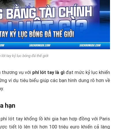
lót tay kỷ lục bóng đá thế giới
u thương vụ với
phí lót tay là gì
đạt mức kỷ lục khiến
ững ví dụ tiêu biểu giúp các bạn hình dung rõ hơn về
y.
ia hạn
hí lót tay khổng lồ khi gia hạn hợp đồng với Paris
c tiết lộ lên tới hơn 100 triệu euro khiến cả làng