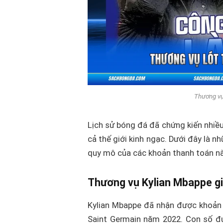
Thương vụ 
Lịch sử bóng đá đã chứng kiến nhiề
cả thế giới kinh ngạc. Dưới đây là nh
quy mô của các khoản thanh toán nà
Thương vụ Kylian Mbappe g
Kylian Mbappe đã nhận được khoản p
Saint Germain năm 2022. Con số đượ