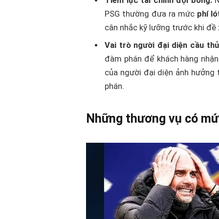
Tiềm lực tài chính đội bóng:
N
PSG thường đưa ra mức
phí ló
cân nhắc kỹ lưỡng trước khi đề
Vai trò người đại diện cầu thủ
đàm phán để khách hàng nhận 
của người đại diện ảnh hưởng 
phán.
Những thương vụ có mức 