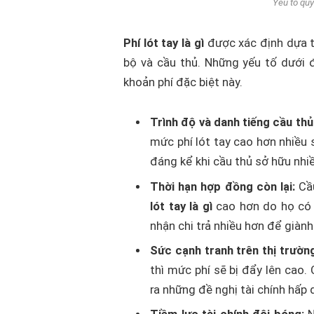
Yếu tố quy
Phí lót tay là gì
được xác định dựa tr
bộ và cầu thủ. Những yếu tố dưới đ
khoản phí đặc biệt này.
Trình độ và danh tiếng cầu thủ
mức phí lót tay cao hơn nhiều 
đáng kể khi cầu thủ sở hữu nhi
Thời hạn hợp đồng còn lại:
Cầu
lót tay là gì
cao hơn do họ có 
nhận chi trả nhiều hơn để giàn
Sức cạnh tranh trên thị trườn
thì mức phí sẽ bị đẩy lên cao.
ra những đề nghị tài chính hấp 