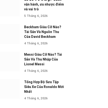
vận hành, ưu nhược điểm
và vai trò
5 Tháng 6, 2026
Beckham Giàu Cỡ Nào?
Tài Sản Và Nguồn Thu
Của David Beckham
4 Tháng 6, 2026
Messi Giàu Cỡ Nào? Tài
Sản Và Thu Nhập Của
Lionel Messi
4 Tháng 6, 2026
Tổng Hợp Bộ Sưu Tập
Siêu Xe Của Ronaldo Mới
Nhất
4 Tháng 6, 2026