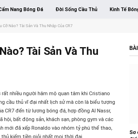
Cẩm Nang Bóng Đá
Đời Sống Cầu Thủ
Kinh Tế Bón
u Cỡ Nào? Tài Sản Và Thu Nhập Của CR7
BÀI
Nào? Tài Sản Và Thu
 rất nhiều người hâm mộ quan tâm khi Cristiano
g cầu thủ vĩ đại nhất lịch sử mà còn là biểu tượng
ủa CR7 đến từ lương bóng đá, hợp đồng Al Nassr,
ã hội, bất động sản, khách sạn, phòng gym và các
ính mới đã xếp Ronaldo vào nhóm tỷ phú thể thao,
Sơ 
hủ kiếm tiền giỏi nhất mọi thời đại.