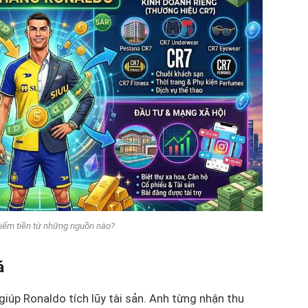
iếm tiền từ những nguồn nào?
á
iúp Ronaldo tích lũy tài sản. Anh từng nhận thu