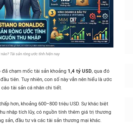
 nào? Tài sản ròng ước tính hiện nay
do đã chạm mốc tài sản khoảng
1,4 tỷ USD
, qua đó
ầu tiên. Tuy nhiên, con số này vẫn nên hiểu là ước
cáo tài sản cá nhân chi tiết.
ấp hơn, khoảng 600–800 triệu USD. Sự khác biệt
thu nhập tích lũy, có nguồn tính thêm giá trị thương
ng sản, đầu tư và các tài sản thương mại khác.