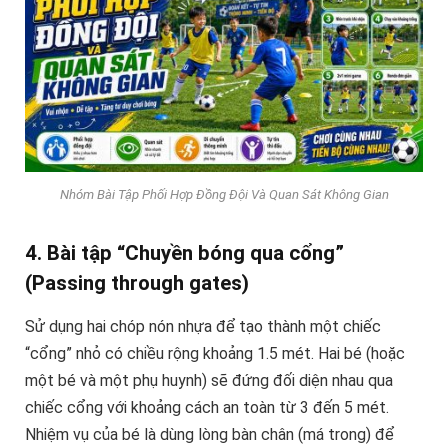
Nhóm Bài Tập Phối Hợp Đồng Đội Và Quan Sát Không Gian
4. Bài tập “Chuyền bóng qua cổng”
(Passing through gates)
Sử dụng hai chóp nón nhựa để tạo thành một chiếc
“cổng” nhỏ có chiều rộng khoảng 1.5 mét. Hai bé (hoặc
một bé và một phụ huynh) sẽ đứng đối diện nhau qua
chiếc cổng với khoảng cách an toàn từ 3 đến 5 mét.
Nhiệm vụ của bé là dùng lòng bàn chân (má trong) để