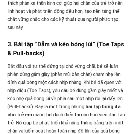
thích phản xạ thần kinh cơ, giúp hai chân của trẻ trở nên
linh hoạt và phát triển đồng đều hơn, tạo nền tảng thể
chất vững chắc cho các kỹ thuật qua người phức tạp
sau này.
3. Bài tập “Dẫm và kéo bóng lùi” (Toe Taps
& Pull-backs)
Bắt đầu với tư thế đứng tại chỗ vững chãi, bé sẽ luân
phiên dùng gầm giày (phần mũi bàn chân) chạm nhẹ lên
đỉnh quả bóng một cách nhịp nhàng. Khi bé đã quen với
nhịp điệu (Toe Taps), yêu cầu bé dùng gầm giày miết và
kéo nhẹ quả bóng lùi về phía sau một nhịp rồi lại đẩy lên
(Pull-backs). Đây là một trong những
bài tập bóng đá
cho trẻ em
mang tính kinh điển tại các học viện đào tạo
trẻ. Nó giúp bé phát triển khả năng thăng bằng trên một
chân và kiểm soát hoàn toàn nhịp độ lăn của quả bóng