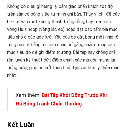
Không có điều gì mang lại cảm giác phấn khích tột độ
trên sân cỏ bằng việc tự mình ghi bàn. Thay vì chỉ để các
bé sút vào một khung thành trống rỗng, hãy treo các
vòng Hula hoop (vòng lắc eo) hoặc đặt các tấm bia mục
tiêu nhỏ ở các góc lưới. Yêu cầu bé dắt bóng một nhịp rồi
tung cú sút bằng mu bàn chân cố gắng nhắm trúng các
mục tiêu đó để ghi điểm thưởng. Bài tập này không chỉ
rèn luyện kỹ thuật dứt điểm chính xác mà còn mang lại
tiếng cười, giúp bé kết thúc buổi tập với tâm lý thỏa mãn
nhất.
Xem thêm:
Bài Tập Khởi Động Trước Khi
Đá Bóng Tránh Chấn Thương
Kết Luận