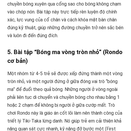
chuyền bóng xuyên qua cổng sao cho bóng không chạm
vào chóp nón. Bài tập này trực tiếp rèn luyện độ chính
xác, lực vung của cổ chân và cách khóa mặt bàn chân
đúng kỹ thuật, giúp những đường chuyền trở nên sắc bén
và luôn đi đến đúng đích.
5. Bài tập “Bóng ma vòng tròn nhỏ” (Rondo
cơ bản)
Một nhóm từ 4-5 trẻ sẽ được xếp đứng thành một vòng
tròn nhỏ, và một người đứng ở giữa đóng vai trò “bóng
ma” để đuổi theo quả bóng. Những người ở vòng ngoài
phải liên tục di chuyển và chuyền bóng cho nhau bằng 1
hoặc 2 chạm để không bị người ở giữa cướp mất. Trò
chơi Rondo này là giáo án cốt lõi làm nên thành công của
triết lý Tiki-Taka lừng danh. Nó giúp trẻ em cải thiện khả
năng quan sát cực nhanh, kỹ năng đỡ bước một (First