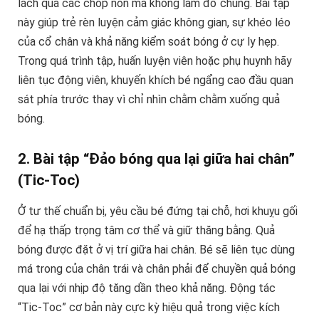
lách qua các chóp nón mà không làm đổ chúng. Bài tập
này giúp trẻ rèn luyện cảm giác không gian, sự khéo léo
của cổ chân và khả năng kiểm soát bóng ở cự ly hẹp.
Trong quá trình tập, huấn luyện viên hoặc phụ huynh hãy
liên tục động viên, khuyến khích bé ngẩng cao đầu quan
sát phía trước thay vì chỉ nhìn chằm chằm xuống quả
bóng.
2. Bài tập “Đảo bóng qua lại giữa hai chân”
(Tic-Toc)
Ở tư thế chuẩn bị, yêu cầu bé đứng tại chỗ, hơi khuỵu gối
để hạ thấp trọng tâm cơ thể và giữ thăng bằng. Quả
bóng được đặt ở vị trí giữa hai chân. Bé sẽ liên tục dùng
má trong của chân trái và chân phải để chuyền quả bóng
qua lại với nhịp độ tăng dần theo khả năng. Động tác
“Tic-Toc” cơ bản này cực kỳ hiệu quả trong việc kích