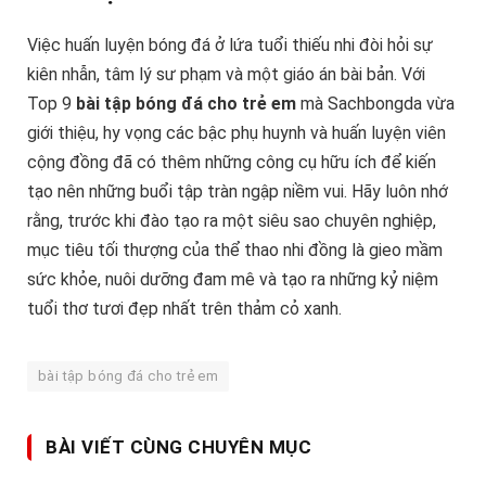
Việc huấn luyện bóng đá ở lứa tuổi thiếu nhi đòi hỏi sự
kiên nhẫn, tâm lý sư phạm và một giáo án bài bản. Với
Top 9
bài tập bóng đá cho trẻ em
mà Sachbongda vừa
giới thiệu, hy vọng các bậc phụ huynh và huấn luyện viên
cộng đồng đã có thêm những công cụ hữu ích để kiến
tạo nên những buổi tập tràn ngập niềm vui. Hãy luôn nhớ
rằng, trước khi đào tạo ra một siêu sao chuyên nghiệp,
mục tiêu tối thượng của thể thao nhi đồng là gieo mầm
sức khỏe, nuôi dưỡng đam mê và tạo ra những kỷ niệm
tuổi thơ tươi đẹp nhất trên thảm cỏ xanh.
bài tập bóng đá cho trẻ em
BÀI VIẾT CÙNG CHUYÊN MỤC