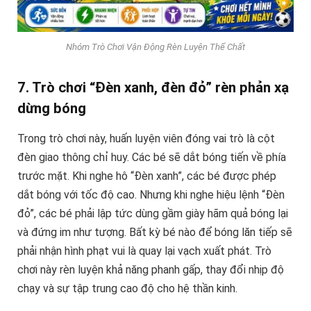
Nhóm Trò Chơi Vận Động Rèn Luyện Thể Chất
7. Trò chơi “Đèn xanh, đèn đỏ” rèn phản xạ
dừng bóng
Trong trò chơi này, huấn luyện viên đóng vai trò là cột
đèn giao thông chỉ huy. Các bé sẽ dắt bóng tiến về phía
trước mặt. Khi nghe hô “Đèn xanh”, các bé được phép
dắt bóng với tốc độ cao. Nhưng khi nghe hiệu lệnh “Đèn
đỏ”, các bé phải lập tức dùng gầm giày hãm quả bóng lại
và đứng im như tượng. Bất kỳ bé nào để bóng lăn tiếp sẽ
phải nhận hình phạt vui là quay lại vạch xuất phát. Trò
chơi này rèn luyện khả năng phanh gấp, thay đổi nhịp độ
chạy và sự tập trung cao độ cho hệ thần kinh.