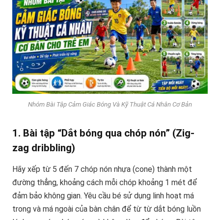
Nhóm Bài Tập Cảm Giác Bóng Và Kỹ Thuật Cá Nhân Cơ Bản
1. Bài tập “Dắt bóng qua chóp nón” (Zig-
zag dribbling)
Hãy xếp từ 5 đến 7 chóp nón nhựa (cone) thành một
đường thẳng, khoảng cách mỗi chóp khoảng 1 mét để
đảm bảo không gian. Yêu cầu bé sử dụng linh hoạt má
trong và má ngoài của bàn chân để từ từ dắt bóng luồn