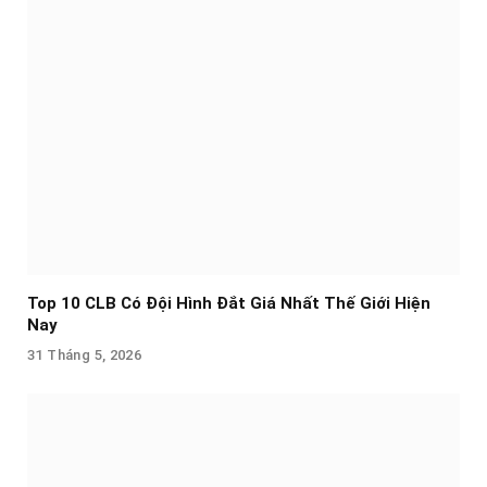
Top 10 CLB Có Đội Hình Đắt Giá Nhất Thế Giới Hiện
Nay
31 Tháng 5, 2026