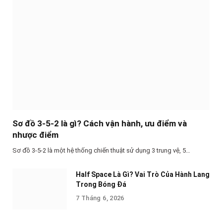
Sơ đồ 3-5-2 là gì? Cách vận hành, ưu điểm và
nhược điểm
Sơ đồ 3-5-2 là một hệ thống chiến thuật sử dụng 3 trung vệ, 5…
Half Space Là Gì? Vai Trò Của Hành Lang
Trong Bóng Đá
7 Tháng 6, 2026