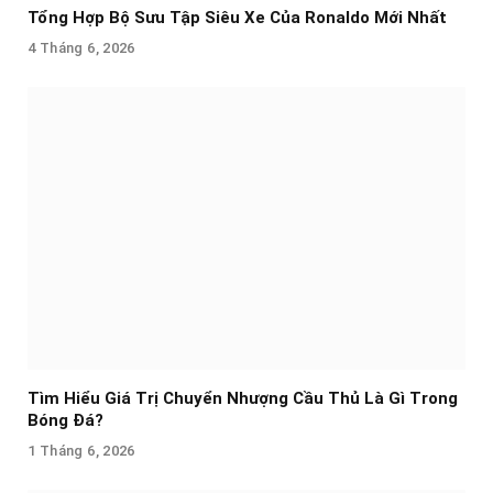
Tổng Hợp Bộ Sưu Tập Siêu Xe Của Ronaldo Mới Nhất
4 Tháng 6, 2026
Tìm Hiểu Giá Trị Chuyển Nhượng Cầu Thủ Là Gì Trong
Bóng Đá?
1 Tháng 6, 2026