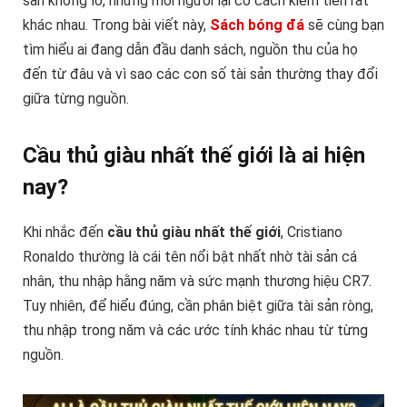
sản khổng lồ, nhưng mỗi người lại có cách kiếm tiền rất
khác nhau. Trong bài viết này,
Sách bóng đá
sẽ cùng bạn
tìm hiểu ai đang dẫn đầu danh sách, nguồn thu của họ
đến từ đâu và vì sao các con số tài sản thường thay đổi
giữa từng nguồn.
Cầu thủ giàu nhất thế giới là ai hiện
nay?
Khi nhắc đến
cầu thủ giàu nhất thế giới
, Cristiano
Ronaldo thường là cái tên nổi bật nhất nhờ tài sản cá
nhân, thu nhập hằng năm và sức mạnh thương hiệu CR7.
Tuy nhiên, để hiểu đúng, cần phân biệt giữa tài sản ròng,
thu nhập trong năm và các ước tính khác nhau từ từng
nguồn.