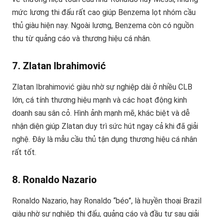
mức lương thi đấu rất cao giúp Benzema lọt nhóm cầu
thủ giàu hiện nay. Ngoài lương, Benzema còn có nguồn
thu từ quảng cáo và thương hiệu cá nhân.
7. Zlatan Ibrahimović
Zlatan Ibrahimović giàu nhờ sự nghiệp dài ở nhiều CLB
lớn, cá tính thương hiệu mạnh và các hoạt động kinh
doanh sau sân cỏ. Hình ảnh mạnh mẽ, khác biệt và dễ
nhận diện giúp Zlatan duy trì sức hút ngay cả khi đã giải
nghệ. Đây là mẫu cầu thủ tận dụng thương hiệu cá nhân
rất tốt.
8. Ronaldo Nazario
Ronaldo Nazario, hay Ronaldo “béo”, là huyền thoại Brazil
giàu nhờ sự nghiệp thi đấu, quảng cáo và đầu tư sau giải