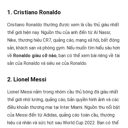
1. Cristiano Ronaldo
Cristiano Ronaldo thường được xem là cầu thủ giàu nhất
thế giới hiện nay. Nguồn thu của anh đến từ Al Nassr,
Nike, thương hiệu CR7, quảng cáo, mạng xã hội, bất động
sản, khách sạn và phòng gym. Nếu muốn tìm hiểu sâu hơn
về
Ronaldo giàu cỡ nào
, bạn có thể xem bài riêng về tài
sản của Ronaldo và siêu xe của Ronaldo.
2. Lionel Messi
Lionel Messi nằm trong nhóm cầu thủ bóng đá giàu nhất
thế giới nhờ lương, quảng cáo, bản quyền hình ảnh và các
điều khoản thương mại tại Inter Miami. Nguồn thu nổi bật
của Messi đến từ Adidas, quảng cáo toàn cầu, thương
hiệu cá nhân và sức hút sau World Cup 2022. Bạn có thể