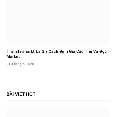
Transfermarkt Là Gì? Cách Định Giá Cầu Thủ Và Đọc
Market
31 Tháng 5, 2026
BÀI VIẾT HOT