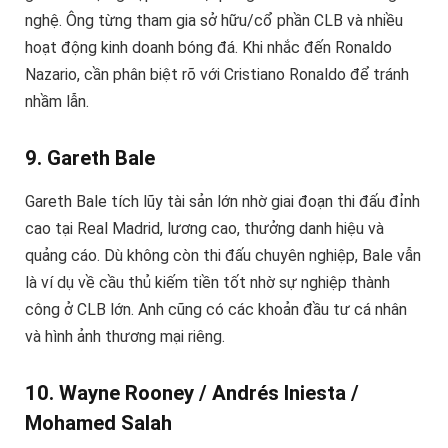
nghệ. Ông từng tham gia sở hữu/cổ phần CLB và nhiều
hoạt động kinh doanh bóng đá. Khi nhắc đến Ronaldo
Nazario, cần phân biệt rõ với Cristiano Ronaldo để tránh
nhầm lẫn.
9. Gareth Bale
Gareth Bale tích lũy tài sản lớn nhờ giai đoạn thi đấu đỉnh
cao tại Real Madrid, lương cao, thưởng danh hiệu và
quảng cáo. Dù không còn thi đấu chuyên nghiệp, Bale vẫn
là ví dụ về cầu thủ kiếm tiền tốt nhờ sự nghiệp thành
công ở CLB lớn. Anh cũng có các khoản đầu tư cá nhân
và hình ảnh thương mại riêng.
10. Wayne Rooney / Andrés Iniesta /
Mohamed Salah