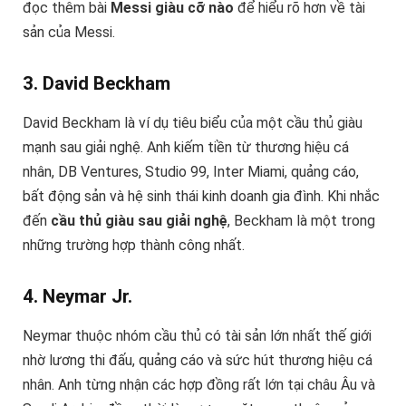
đọc thêm bài
Messi giàu cỡ nào
để hiểu rõ hơn về tài
sản của Messi.
3. David Beckham
David Beckham là ví dụ tiêu biểu của một cầu thủ giàu
mạnh sau giải nghệ. Anh kiếm tiền từ thương hiệu cá
nhân, DB Ventures, Studio 99, Inter Miami, quảng cáo,
bất động sản và hệ sinh thái kinh doanh gia đình. Khi nhắc
đến
cầu thủ giàu sau giải nghệ
, Beckham là một trong
những trường hợp thành công nhất.
4. Neymar Jr.
Neymar thuộc nhóm cầu thủ có tài sản lớn nhất thế giới
nhờ lương thi đấu, quảng cáo và sức hút thương hiệu cá
nhân. Anh từng nhận các hợp đồng rất lớn tại châu Âu và