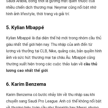
Saudi Arabia, đồng thời là gương mặt quen thuộc của
nhiều chiến dịch thương mại. Neymar cũng nổi bật nhờ
hình ảnh lifestyle, thời trang và giải trí.
5. Kylian Mbappé
Kylian Mbappé là đại diện thế hệ mới trong nhóm cầu thủ
giàu nhất thế giới hiện nay. Thu nhập của anh đến từ
lương và thưởng tại CLB, Nike, quảng cáo, bản quyền hình
ảnh và sức hút thương mại tại châu Âu. Mbappé cũng
thường xuất hiện trong các cuộc thảo luận về
cầu thủ
lương cao nhất thế giới
.
6. Karim Benzema
Karim Benzema có bước nhảy lớn về thu nhập sau khi
chuyển sang Saudi Pro League. Anh có thể không nổi bật
về thương hiệu toàn cầu như Ronaldo hay Messi, nhưng