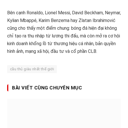
Bên cạnh Ronaldo, Lionel Messi, David Beckham, Neymar,
Kylian Mbappé, Karim Benzema hay Zlatan Ibrahimović
cũng cho thấy một điểm chung: bóng đá hiện đại không
chỉ tạo ra thu nhập từ lương thi đấu, mà còn mở ra cơ hội
kinh doanh khổng lồ từ thương hiệu cá nhân, bản quyền
hình ảnh, mạng xã hội, đầu tư và cổ phần CLB.
cầu thủ giàu nhất thế giới
BÀI VIẾT CÙNG CHUYÊN MỤC