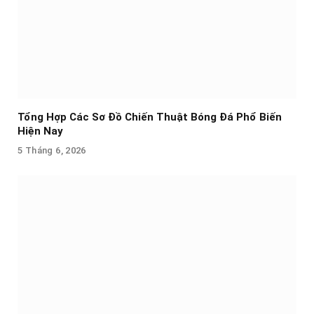
Tổng Hợp Các Sơ Đồ Chiến Thuật Bóng Đá Phổ Biến
Hiện Nay
5 Tháng 6, 2026