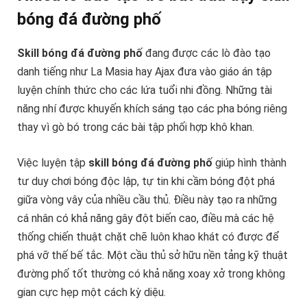
bóng đá đường phố
Skill bóng đá đường phố
đang được các lò đào tạo
danh tiếng như La Masia hay Ajax đưa vào giáo án tập
luyện chính thức cho các lứa tuổi nhi đồng. Những tài
năng nhí được khuyến khích sáng tạo các pha bóng riêng
thay vì gò bó trong các bài tập phối hợp khô khan.
Việc luyện tập
skill bóng đá đường phố
giúp hình thành
tư duy chơi bóng độc lập, tự tin khi cầm bóng đột phá
giữa vòng vây của nhiều cầu thủ. Điều này tạo ra những
cá nhân có khả năng gây đột biến cao, điều mà các hệ
thống chiến thuật chặt chẽ luôn khao khát có được để
phá vỡ thế bế tắc. Một cầu thủ sở hữu nền tảng kỹ thuật
đường phố tốt thường có khả năng xoay xở trong không
gian cực hẹp một cách kỳ diệu.