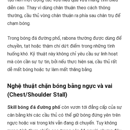
diễn cao. Thay vì dùng chân thuận theo cách thông
thường, cầu thủ vòng chân thuận ra phía sau chân trụ để
chạm bóng.
Trong bóng đá đường phố, rabona thường được dùng để
chuyền, tạt hoặc thậm chí dứt điểm trong những tình
huống khó. Kỹ thuật này không chỉ yêu cầu sự linh hoạt
mà còn cần sự tự tin, bởi nếu thực hiện sai, cầu thủ rất
dễ mất bóng hoặc tự làm mất thăng bằng.
Nghệ thuật chặn bóng bằng ngực và vai
(Chest/Shoulder Stall)
Skill bóng đá đường phố
còn vươn tới đẳng cấp của sự
cân bằng khi các cầu thủ có thể giữ bóng đứng yên trên
ngực hoặc vai trong khi vẫn đang di chuyển. Tuy không