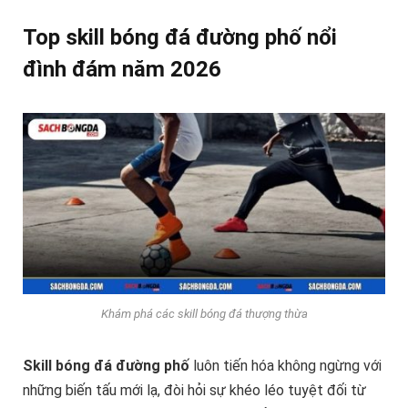
Top skill bóng đá đường phố nổi
đình đám năm 2026
Khám phá các skill bóng đá thượng thừa
Skill bóng đá đường phố
luôn tiến hóa không ngừng với
những biến tấu mới lạ, đòi hỏi sự khéo léo tuyệt đối từ