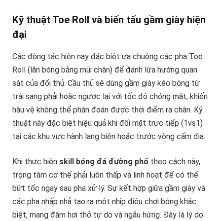
Kỹ thuật Toe Roll và biến tấu gầm giày hiện
đại
Các động tác hiện nay đặc biệt ưa chuộng các pha Toe
Roll (lăn bóng bằng mũi chân) để đánh lừa hướng quan
sát của đối thủ. Cầu thủ sẽ dùng gầm giày kéo bóng từ
trái sang phải hoặc ngược lại với tốc độ chóng mặt, khiến
hậu vệ không thể phán đoán được thời điểm ra chân. Kỹ
thuật này đặc biệt hiệu quả khi đối mặt trực tiếp (1vs1)
tại các khu vực hành lang biên hoặc trước vòng cấm địa.
Khi thực hiện
skill bóng đá đường phố
theo cách này,
trọng tâm cơ thể phải luôn thấp và linh hoạt để có thể
bứt tốc ngay sau pha xử lý. Sự kết hợp giữa gầm giày và
các pha nhấp nhả tạo ra một nhịp điệu chơi bóng khác
biệt, mang đậm hơi thở tự do và ngẫu hứng. Đây là lý do