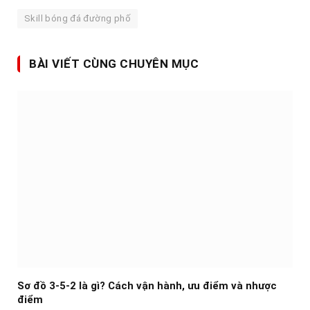
Skill bóng đá đường phố
BÀI VIẾT CÙNG CHUYÊN MỤC
Sơ đồ 3-5-2 là gì? Cách vận hành, ưu điểm và nhược
điểm