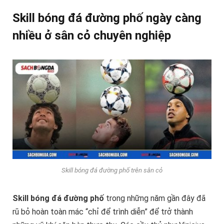
Skill bóng đá đường phố ngày càng
nhiều ở sân cỏ chuyên nghiệp
Skill bóng đá đường phố trên sân cỏ
Skill bóng đá đường phố
trong những năm gần đây đã
rũ bỏ hoàn toàn mác “chỉ để trình diễn” để trở thành