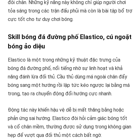
đôi chân. Những kỹ năng này không chỉ giúp người chơi
tỏa sáng trong các trận đấu phủi mà còn là bài tập bổ trợ
cực tốt cho tư duy chơi bóng.
Skill bóng đá đường phố Elastico, cú ngoặt
bóng ảo diệu
Elastico là một trong những kỹ thuật đặc trưng của
bóng đá đường phố, nổi tiếng nhờ sự linh hoạt và khả
năng đánh lừa đối thủ. Cầu thủ dùng má ngoài chân đẩy
bóng sang một hướng rồi lập tức kéo ngược lại bằng má
trong, tạo ra chuyển động đổi hướng cực nhanh.
Động tác này khiến hậu vệ dễ bị mất thăng bằng hoặc
phản ứng sai hướng. Elastico đòi hỏi cảm giác bóng tốt
và cổ chân mềm, thường được sử dụng trong không gian
hẹp để vượt qua đối thủ một cách bất ngờ.