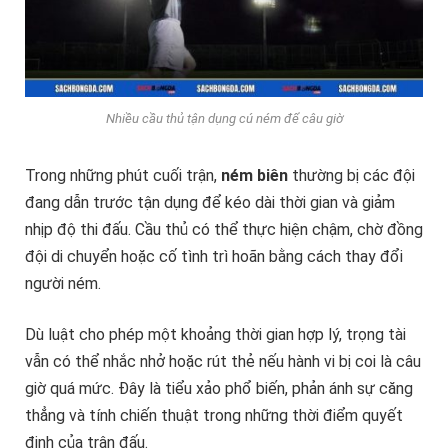
Nhiều cầu thủ tận dụng cú ném để câu giờ
Trong những phút cuối trận,
ném biên
thường bị các đội
đang dẫn trước tận dụng để kéo dài thời gian và giảm
nhịp độ thi đấu. Cầu thủ có thể thực hiện chậm, chờ đồng
đội di chuyển hoặc cố tình trì hoãn bằng cách thay đổi
người ném.
Dù luật cho phép một khoảng thời gian hợp lý, trọng tài
vẫn có thể nhắc nhở hoặc rút thẻ nếu hành vi bị coi là câu
giờ quá mức. Đây là tiểu xảo phổ biến, phản ánh sự căng
thẳng và tính chiến thuật trong những thời điểm quyết
định của trận đấu.