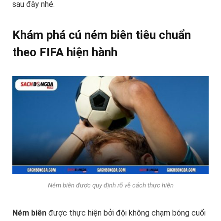
sau đây nhé.
Khám phá cú ném biên tiêu chuẩn
theo FIFA hiện hành
Ném biên được quy định rõ về cách thực hiện
Ném biên
được thực hiện bởi đội không chạm bóng cuối