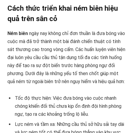
Cách thức triển khai ném biên hiệu
quả trên sân cỏ
Ném biên
ngày nay không chỉ đơn thuần là đưa bóng vào
cuộc mà đã trở thành một bài đánh chiến thuật có tính
sát thương cao trong vòng cấm. Các huấn luyện viên hiện
đại luôn yêu cầu cầu thủ tận dụng tối đa các tình huống
này để tạo ra sự đột biến trước hàng phòng ngự đối
phương. Dưới đây là những yếu tố then chốt giúp một
quả ném từ ngoài biên trở nên nguy hiểm và hiệu quả hơn:
Tốc độ thực hiện: Việc đưa bóng vào cuộc nhanh
chóng khiến đối thủ chưa kịp ổn định đội hình phòng
ngự, tạo ra các khoảng trống lộ liễu.
Lực ném và tầm xa: Những cầu thủ sở hữu sải tay dài
và lực ném tốt có thể đưa bóng thẳng vào khu vực