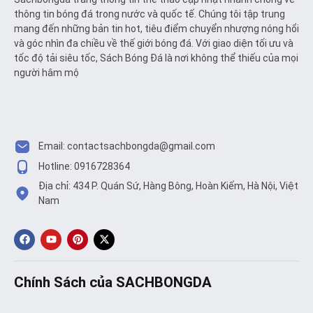
thông tin bóng đá trong nước và quốc tế. Chúng tôi tập trung
mang đến những bản tin hot, tiêu điểm chuyển nhượng nóng hổi
và góc nhìn đa chiều về thế giới bóng đá. Với giao diện tối ưu và
tốc độ tải siêu tốc, Sách Bóng Đá là nơi không thể thiếu của mọi
người hâm mộ
Email:
contactsachbongda@gmail.com
Hotline: 0916728364
Địa chỉ: 434 P. Quán Sứ, Hàng Bông, Hoàn Kiếm, Hà Nội, Việt
Nam
Chính Sách của SACHBONGDA