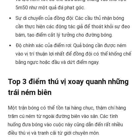
5m50 như một quả đá phạt góc.
Sự di chuyển của đồng đội: Các cầu thủ nhận bóng
cần thực hiện các động tác giả để thoát khỏi sự đeo
bám, tạo điểm cắt lý tưởng cho đường bóng.
Độ chính xác của điểm rơi: Quả bóng cần được ném
vào vị trí thuận lợi nhất để đồng đội có thể khống chế
bằng ngực hoặc đầu và dứt điểm ngay.
Top 3 điểm thú vị xoay quanh những
trái ném biên
Một trận bóng có thể tồn tại hàng chục, thậm chí hàng
trăm cú ném từ ngoài đường biên vào sân. Các tình
huống đưa bóng vào cuộc này cũng dẫn đến rất nhiều
điều thú vị và tranh cãi từ giới chuyên môn.