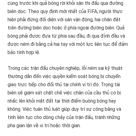
cùng trước khi quả bóng rời khỏi sân thi đấu qua đường
biên dọc. Theo quy định mới nhất của FIFA, người thực
hiện phải đứng đối diện với sân vận động, hai chân đặt
trên đường biên dọc hoặc ở phía ngoài đường biên. Quả
bóng phải được đưa từ phía sau đầu, đi qua đỉnh đầu và
được ném đi bằng cả hai tay với một lực liên tục để đảm
bảo tính hợp lệ.
Trong các trận đấu chuyên nghiệp, lỗi ném sai kỹ thuật
thường dẫn đến việc quyền kiểm soát bóng bị chuyển
giao trực tiếp cho đối thủ tại chính vị trí đó. Trọng tài
biên sẽ giám sát chặt chẽ việc chân của cầu thủ có bị
nhấc lên khỏi mặt đất tại thời điểm buông bóng hay
không. Việc tuân thủ luật giúp duy trì sự công bằng và
tính liên tục cho dòng chảy của trận đấu, tránh những
pha gian lận về vị trí hoặc thời gian.