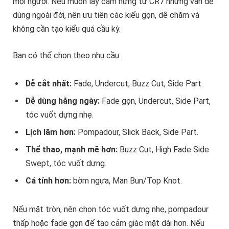
mọi người. Nếu muốn lấy cảm hứng từ CR7 nhưng vẫn dễ
dùng ngoài đời, nên ưu tiên các kiểu gọn, dễ chăm và
không cần tạo kiểu quá cầu kỳ.
Bạn có thể chọn theo nhu cầu:
Dễ cắt nhất:
Fade, Undercut, Buzz Cut, Side Part.
Dễ dùng hằng ngày:
Fade gọn, Undercut, Side Part,
tóc vuốt dựng nhẹ.
Lịch lãm hơn:
Pompadour, Slick Back, Side Part.
Thể thao, mạnh mẽ hơn:
Buzz Cut, High Fade Side
Swept, tóc vuốt dựng.
Cá tính hơn:
bờm ngựa, Man Bun/Top Knot.
Nếu mặt tròn, nên chọn tóc vuốt dựng nhẹ, pompadour
thấp hoặc fade gọn để tạo cảm giác mặt dài hơn. Nếu