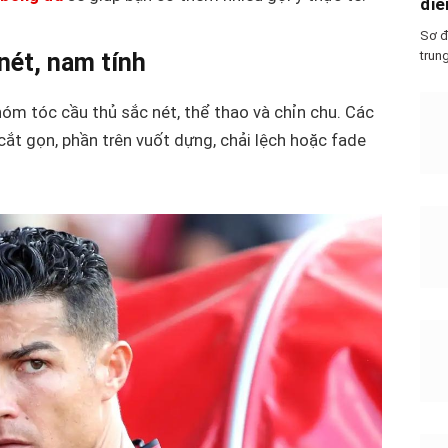
điể
Sơ đ
trun
nét, nam tính
hóm tóc cầu thủ sắc nét, thể thao và chỉn chu. Các
cắt gọn, phần trên vuốt dựng, chải lệch hoặc fade