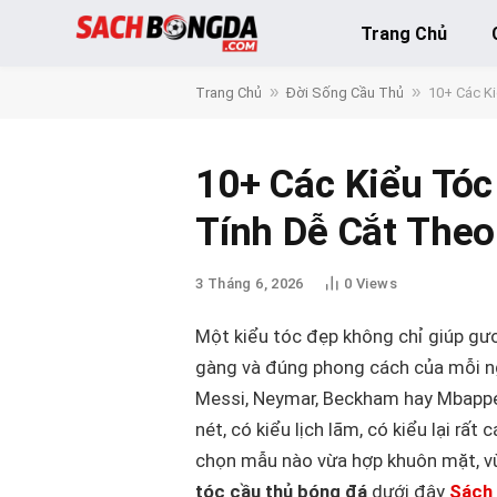
Trang Chủ
»
»
Trang Chủ
Đời Sống Cầu Thủ
10+ Các K
10+ Các Kiểu Tó
Tính Dễ Cắt Theo
3 Tháng 6, 2026
0
Views
Một kiểu tóc đẹp không chỉ giúp gư
gàng và đúng phong cách của mỗi ng
Messi, Neymar, Beckham hay Mbappé 
nét, có kiểu lịch lãm, có kiểu lại rấ
chọn mẫu nào vừa hợp khuôn mặt, v
tóc cầu thủ bóng đá
dưới đây
Sách