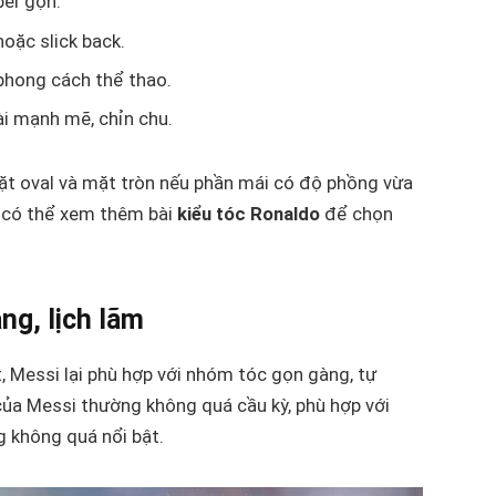
per gọn.
hoặc slick back.
phong cách thể thao.
ài mạnh mẽ, chỉn chu.
t oval và mặt tròn nếu phần mái có độ phồng vừa
n có thể xem thêm bài
kiểu tóc Ronaldo
để chọn
ng, lịch lãm
, Messi lại phù hợp với nhóm tóc gọn gàng, tự
của Messi thường không quá cầu kỳ, phù hợp với
 không quá nổi bật.