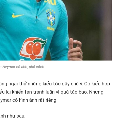
c Neymar cá tính, phá cách
ng ngại thử những kiểu tóc gây chú ý. Có kiểu hợp
ểu lại khiến fan tranh luận vì quá táo bạo. Nhưng
ymar có hình ảnh rất riêng.
anh như sau: