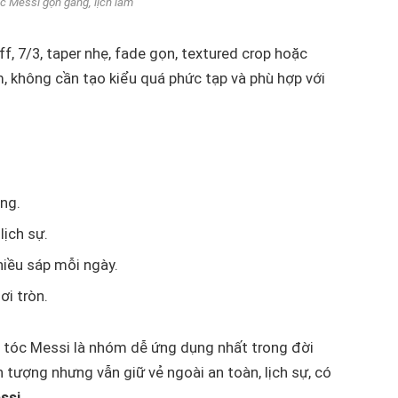
óc Messi gọn gàng, lịch lãm
f, 7/3, taper nhẹ, fade gọn, textured crop hoặc
, không cần tạo kiểu quá phức tạp và phù hợp với
òng.
lịch sự.
iều sáp mỗi ngày.
ơi tròn.
, tóc Messi là nhóm dễ ứng dụng nhất trong đời
tượng nhưng vẫn giữ vẻ ngoài an toàn, lịch sự, có
ssi
.