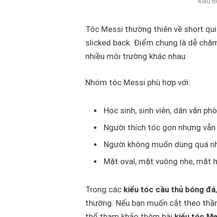
Kiểu t
Tóc Messi thường thiên về short quif
slicked back. Điểm chung là dễ chăm
nhiều môi trường khác nhau.
Nhóm tóc Messi phù hợp với:
Học sinh, sinh viên, dân văn ph
Người thích tóc gọn nhưng vẫn 
Người không muốn dùng quá nh
Mặt oval, mặt vuông nhẹ, mặt h
Trong các
kiểu tóc cầu thủ bóng đá
thường. Nếu bạn muốn cắt theo thần 
thể tham khảo thêm bài
kiểu tóc Me