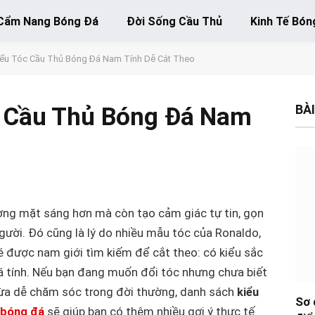
Cẩm Nang Bóng Đá
Đời Sống Cầu Thủ
Kinh Tế Bón
iểu Tóc Cầu Thủ Bóng Đá Nam Tính Dễ Cắt Theo
BÀI
c Cầu Thủ Bóng Đá Nam
ơng mặt sáng hơn mà còn tạo cảm giác tự tin, gọn
ười. Đó cũng là lý do nhiều mẫu tóc của Ronaldo,
được nam giới tìm kiếm để cắt theo: có kiểu sắc
t cá tính. Nếu bạn đang muốn đổi tóc nhưng chưa biết
ừa dễ chăm sóc trong đời thường, danh sách
kiểu
Sơ 
 bóng đá
sẽ giúp bạn có thêm nhiều gợi ý thực tế.