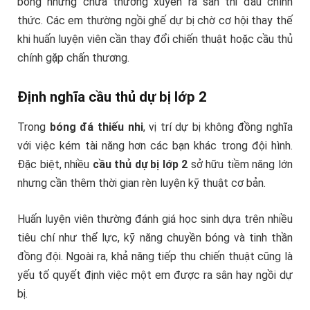
bóng nhưng chưa thường xuyên ra sân thi đấu chính
thức. Các em thường ngồi ghế dự bị chờ cơ hội thay thế
khi huấn luyện viên cần thay đổi chiến thuật hoặc cầu thủ
chính gặp chấn thương.
Định nghĩa cầu thủ dự bị lớp 2
Trong
bóng đá thiếu nhi
, vị trí dự bị không đồng nghĩa
với việc kém tài năng hơn các bạn khác trong đội hình.
Đặc biệt, nhiều
cầu thủ dự bị lớp 2
sở hữu tiềm năng lớn
nhưng cần thêm thời gian rèn luyện kỹ thuật cơ bản.
Huấn luyện viên thường đánh giá học sinh dựa trên nhiều
tiêu chí như thể lực, kỹ năng chuyền bóng và tinh thần
đồng đội. Ngoài ra, khả năng tiếp thu chiến thuật cũng là
yếu tố quyết định việc một em được ra sân hay ngồi dự
bị.