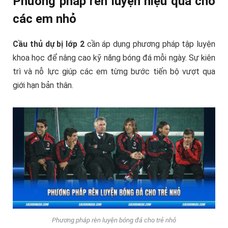
Phương pháp rèn luyện hiệu quả cho
các em nhỏ
Cầu thủ dự bị lớp 2
cần áp dụng phương pháp tập luyện
khoa học để nâng cao kỹ năng bóng đá mỗi ngày. Sự kiên
trì và nỗ lực giúp các em từng bước tiến bộ vượt qua
giới hạn bản thân.
Phương pháp rèn luyện bóng đá cho trẻ nhỏ