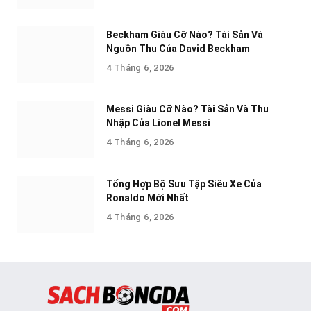
Beckham Giàu Cỡ Nào? Tài Sản Và
Nguồn Thu Của David Beckham
4 Tháng 6, 2026
Messi Giàu Cỡ Nào? Tài Sản Và Thu
Nhập Của Lionel Messi
4 Tháng 6, 2026
Tổng Hợp Bộ Sưu Tập Siêu Xe Của
Ronaldo Mới Nhất
4 Tháng 6, 2026