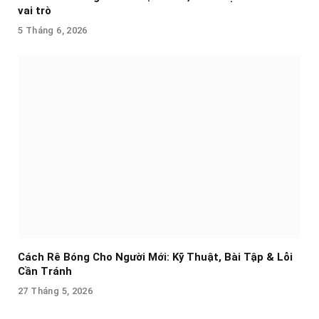
vai trò
5 Tháng 6, 2026
Cách Rê Bóng Cho Người Mới: Kỹ Thuật, Bài Tập & Lỗi
Cần Tránh
27 Tháng 5, 2026