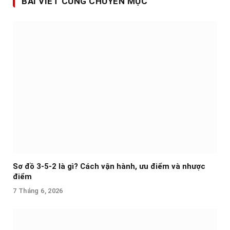
BÀI VIẾT CÙNG CHUYÊN MỤC
Sơ đồ 3-5-2 là gì? Cách vận hành, ưu điểm và nhược
điểm
7 Tháng 6, 2026