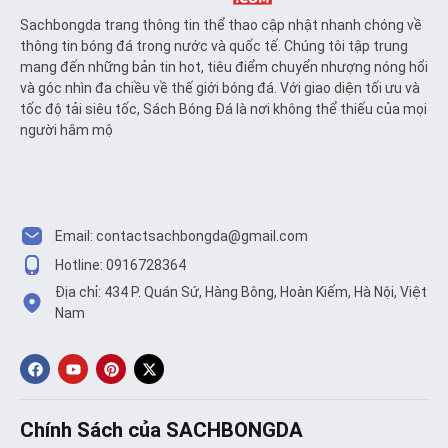
Sachbongda trang thông tin thể thao cập nhật nhanh chóng về
thông tin bóng đá trong nước và quốc tế. Chúng tôi tập trung
mang đến những bản tin hot, tiêu điểm chuyển nhượng nóng hổi
và góc nhìn đa chiều về thế giới bóng đá. Với giao diện tối ưu và
tốc độ tải siêu tốc, Sách Bóng Đá là nơi không thể thiếu của mọi
người hâm mộ
Email:
contactsachbongda@gmail.com
Hotline: 0916728364
Địa chỉ: 434 P. Quán Sứ, Hàng Bông, Hoàn Kiếm, Hà Nội, Việt
Nam
Chính Sách của SACHBONGDA