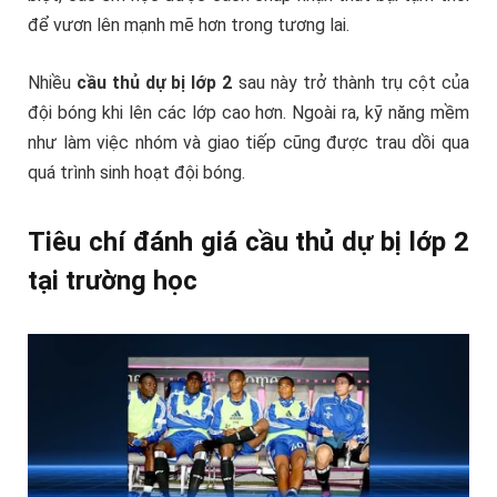
để vươn lên mạnh mẽ hơn trong tương lai.
Nhiều
cầu thủ dự bị lớp 2
sau này trở thành trụ cột của
đội bóng khi lên các lớp cao hơn. Ngoài ra, kỹ năng mềm
như làm việc nhóm và giao tiếp cũng được trau dồi qua
quá trình sinh hoạt đội bóng.
Tiêu chí đánh giá cầu thủ dự bị lớp 2
tại trường học