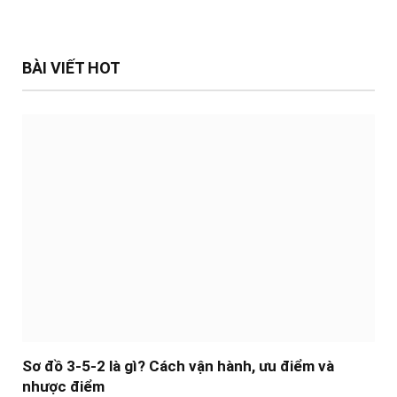
BÀI VIẾT HOT
Sơ đồ 3-5-2 là gì? Cách vận hành, ưu điểm và
nhược điểm