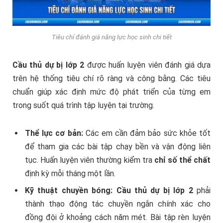
Tiêu chí đánh giá năng lực học sinh chi tiết
Cầu thủ dự bị lớp 2
được huấn luyện viên đánh giá dựa
trên hệ thống tiêu chí rõ ràng và công bằng. Các tiêu
chuẩn giúp xác định mức độ phát triển của từng em
trong suốt quá trình tập luyện tại trường.
Thể lực cơ bản:
Các em cần đảm bảo sức khỏe tốt
để tham gia các bài tập chạy bền và vận động liên
tục. Huấn luyện viên thường kiểm tra
chỉ số thể chất
định kỳ mỗi tháng một lần.
Kỹ thuật chuyền bóng:
Cầu thủ dự bị lớp 2
phải
thành thạo động tác chuyền ngắn chính xác cho
đồng đội ở khoảng cách năm mét. Bài tập rèn luyện