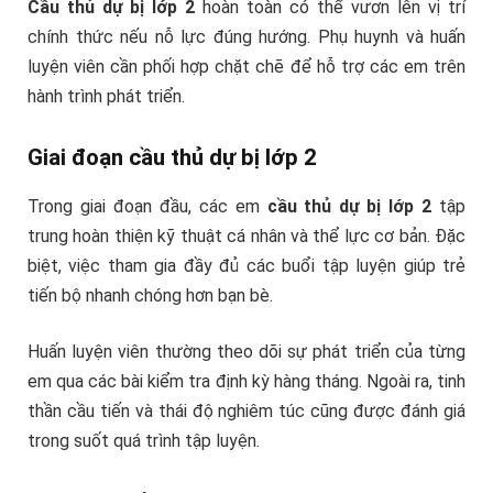
Cầu thủ dự bị lớp 2
hoàn toàn có thể vươn lên vị trí
chính thức nếu nỗ lực đúng hướng. Phụ huynh và huấn
luyện viên cần phối hợp chặt chẽ để hỗ trợ các em trên
hành trình phát triển.
Giai đoạn cầu thủ dự bị lớp 2
Trong giai đoạn đầu, các em
cầu thủ dự bị lớp 2
tập
trung hoàn thiện kỹ thuật cá nhân và thể lực cơ bản. Đặc
biệt, việc tham gia đầy đủ các buổi tập luyện giúp trẻ
tiến bộ nhanh chóng hơn bạn bè.
Huấn luyện viên thường theo dõi sự phát triển của từng
em qua các bài kiểm tra định kỳ hàng tháng. Ngoài ra, tinh
thần cầu tiến và thái độ nghiêm túc cũng được đánh giá
trong suốt quá trình tập luyện.