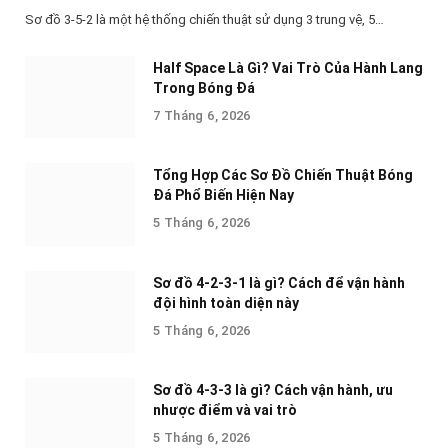
Sơ đồ 3-5-2 là một hệ thống chiến thuật sử dụng 3 trung vệ, 5…
Half Space Là Gì? Vai Trò Của Hành Lang
Trong Bóng Đá
7 Tháng 6, 2026
Tổng Hợp Các Sơ Đồ Chiến Thuật Bóng
Đá Phổ Biến Hiện Nay
5 Tháng 6, 2026
Sơ đồ 4-2-3-1 là gì? Cách để vận hành
đội hình toàn diện này
5 Tháng 6, 2026
Sơ đồ 4-3-3 là gì? Cách vận hành, ưu
nhược điểm và vai trò
5 Tháng 6, 2026