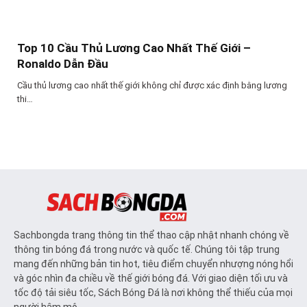
Top 10 Cầu Thủ Lương Cao Nhất Thế Giới –
Ronaldo Dẫn Đầu
Cầu thủ lương cao nhất thế giới không chỉ được xác định bằng lương
thi…
Sachbongda trang thông tin thể thao cập nhật nhanh chóng về
thông tin bóng đá trong nước và quốc tế. Chúng tôi tập trung
mang đến những bản tin hot, tiêu điểm chuyển nhượng nóng hổi
và góc nhìn đa chiều về thế giới bóng đá. Với giao diện tối ưu và
tốc độ tải siêu tốc, Sách Bóng Đá là nơi không thể thiếu của mọi
người hâm mộ