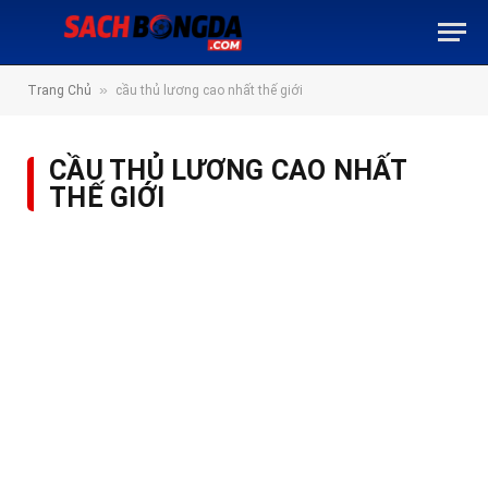
»
Trang Chủ
cầu thủ lương cao nhất thế giới
CẦU THỦ LƯƠNG CAO NHẤT
THẾ GIỚI